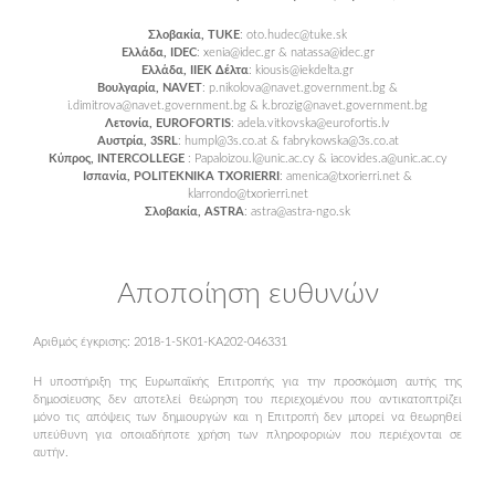
Σλοβακία, TUKE
: oto.hudec@tuke.sk
Ελλάδα, IDEC
: xenia@idec.gr & natassa@idec.gr
Ελλάδα, IIEK Δέλτα
: kiousis@iekdelta.gr
Βουλγαρία, NAVET
: p.nikolova@navet.government.bg &
i.dimitrova@navet.government.bg & k.brozig@navet.government.bg
Λετονία, EUROFORTIS
: adela.vitkovska@eurofortis.lv
Αυστρία, 3SRL
: humpl@3s.co.at & fabrykowska@3s.co.at
Κύπρος, INTERCOLLEGE
: Papaloizou.l@unic.ac.cy & iacovides.a@unic.ac.cy
Ισπανία, POLITEKNIKA TXORIERRI
: amenica@txorierri.net &
klarrondo@txorierri.net
Σλοβακία, ASTRA
: astra@astra-ngo.sk
Αποποίηση ευθυνών
Αριθμός έγκρισης: 2018-1-SK01-KA202-046331
Η υποστήριξη της Ευρωπαϊκής Επιτροπής για την προσκόμιση αυτής της
δημοσίευσης δεν αποτελεί θεώρηση του περιεχομένου που αντικατοπτρίζει
μόνο τις απόψεις των δημιουργών και η Επιτροπή δεν μπορεί να θεωρηθεί
υπεύθυνη για οποιαδήποτε χρήση των πληροφοριών που περιέχονται σε
αυτήν.