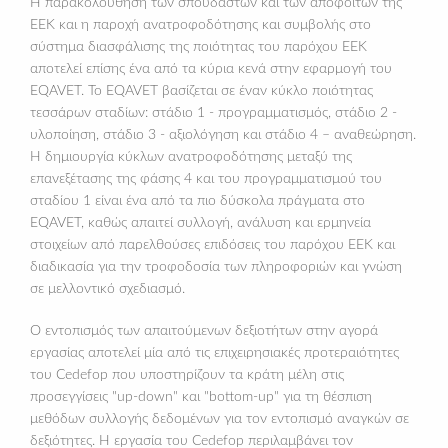
Η παρακολούθηση των σπουδαστών και των αποφοίτων της
ΕΕΚ και η παροχή ανατροφοδότησης και συμβολής στο
σύστημα διασφάλισης της ποιότητας του παρόχου ΕΕΚ
αποτελεί επίσης ένα από τα κύρια κενά στην εφαρμογή του
EQAVET. Το EQAVET βασίζεται σε έναν κύκλο ποιότητας
τεσσάρων σταδίων: στάδιο 1 - προγραμματισμός, στάδιο 2 -
υλοποίηση, στάδιο 3 - αξιολόγηση και στάδιο 4 – αναθεώρηση.
Η δημιουργία κύκλων ανατροφοδότησης μεταξύ της
επανεξέτασης της φάσης 4 και του προγραμματισμού του
σταδίου 1 είναι ένα από τα πιο δύσκολα πράγματα στο
EQAVET, καθώς απαιτεί συλλογή, ανάλυση και ερμηνεία
στοιχείων από παρελθούσες επιδόσεις του παρόχου ΕΕΚ και
διαδικασία για την τροφοδοσία των πληροφοριών και γνώση
σε μελλοντικό σχεδιασμό.
Ο εντοπισμός των απαιτούμενων δεξιοτήτων στην αγορά
εργασίας αποτελεί μία από τις επιχειρησιακές προτεραιότητες
του Cedefop που υποστηρίζουν τα κράτη μέλη στις
προσεγγίσεις "up-down" και "bottom-up" για τη θέσπιση
μεθόδων συλλογής δεδομένων για τον εντοπισμό αναγκών σε
δεξιότητες. Η εργασία του Cedefop περιλαμβάνει τον