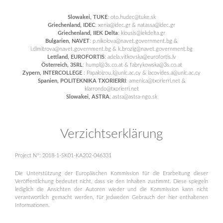
Slowakei, TUKE
: oto.hudec@tuke.sk
Griechenland, IDEC
: xenia@idec.gr & natassa@idec.gr
Griechenland, IIEK Delta
: kiousis@iekdelta.gr
Bulgarien, NAVET
: p.nikolova@navet.government.bg &
i.dimitrova@navet.government.bg & k.brozig@navet.government.bg
Lettland, EUROFORTIS
: adela.vitkovska@eurofortis.lv
Österreich, 3SRL
: humpl@3s.co.at & fabrykowska@3s.co.at
Zypern, INTERCOLLEGE
: Papaloizou.l@unic.ac.cy & iacovides.a@unic.ac.cy
Spanien, POLITEKNIKA TXORIERRI
: amenica@txorierri.net &
klarrondo@txorierri.net
Slowakei, ASTRA
: astra@astra-ngo.sk
Verzichtserklärung
Project N°: 2018-1-SK01-KA202-046331
Die Unterstützung der Europäischen Kommission für die Erarbeitung dieser
Veröffentlichung bedeutet nicht, dass sie den Inhalten zustimmt. Diese spiegeln
lediglich die Ansichten der Autoren wieder und die Kommission kann nicht
verantwortlich gemacht werden, für jedweden Gebrauch der hier enthaltenen
Informationen.