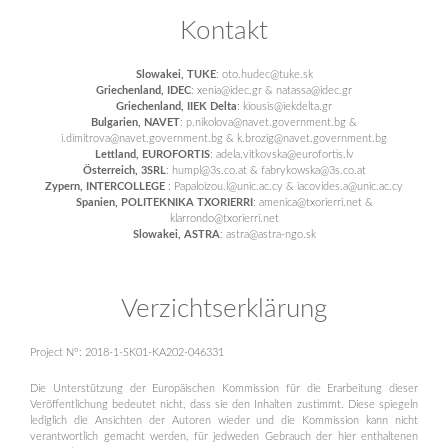
Kontakt
Slowakei, TUKE
: oto.hudec@tuke.sk
Griechenland, IDEC
: xenia@idec.gr & natassa@idec.gr
Griechenland, IIEK Delta
: kiousis@iekdelta.gr
Bulgarien, NAVET
: p.nikolova@navet.government.bg &
i.dimitrova@navet.government.bg & k.brozig@navet.government.bg
Lettland, EUROFORTIS
: adela.vitkovska@eurofortis.lv
Österreich, 3SRL
: humpl@3s.co.at & fabrykowska@3s.co.at
Zypern, INTERCOLLEGE
: Papaloizou.l@unic.ac.cy & iacovides.a@unic.ac.cy
Spanien, POLITEKNIKA TXORIERRI
: amenica@txorierri.net &
klarrondo@txorierri.net
Slowakei, ASTRA
: astra@astra-ngo.sk
Verzichtserklärung
Project N°: 2018-1-SK01-KA202-046331
Die Unterstützung der Europäischen Kommission für die Erarbeitung dieser
Veröffentlichung bedeutet nicht, dass sie den Inhalten zustimmt. Diese spiegeln
lediglich die Ansichten der Autoren wieder und die Kommission kann nicht
verantwortlich gemacht werden, für jedweden Gebrauch der hier enthaltenen