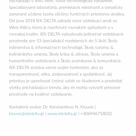
nachádzajú v srdci Atén. Nové technologické vybavenie,
špecializované laboratóriá, premietacie miestnosti a tematicky
zamerané učebne tvoria väčšinu funkčných priestorov areálov.
Od júna 2018 IEK DELTA zakladá nový vzdelávací areál vo
West Attica, ktorý je navrhnutý rovnakým spôsobom a v
rovnakej kvalite. IEK DELTA vybudovala jedinečné vzdelávacie
prostredie pre 53 špecializácií rozdelených do 5 škôl: Školy
inžinierstva & informačných technológií, Školy turizmu &
kulinárskeho umenia, Školy krásy & zdravia, Školy umenia a
humanitného vzdelávania a Školy podnikania & komunikácie.
IEK DELTA zostáva verná svojim hodnotám, ako sú
transparentnosť, etika, zodpovednosť a spoľahlivosť. Jej
prioritou je upevňovať čestný vzťah so študentmi a predvídať
všetky prichádzajúce trendy, aby im mohla vytvoriť prínosné
prostredie na kvalitné vzdelávanie.
Kontaktná osoba: Dr. Konstantinos N. Kiousis |
kiousis@iekdelta.gr
|
www.iekdelta.gr
| +306946718032