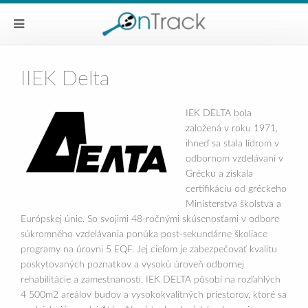
IIEK Delta
IEK DELTA bola
založená v roku 1971,
ihneď sa stala lídrom v
odbornom vzdelávaní v
Grécku a získala
certifikáciu od gréckeho
Ministerstva školstva a
Európskej únie. So svojimi 48-ročnými skúsenosťami v odbore
súkromného vzdelávania ponúka post-sekundárne školiace
programy na úrovni 5 EQF. Jej cieľom je zabezpečovať kvalitu
poskytovaných poznatkov a vysokú úroveň odbornej
rehabilitácie a zamestnanosti. IEK DELTA pôsobí na rozľahlých
4 500m2 areálov budov a vysokokvalitných priestorov, ktoré sa