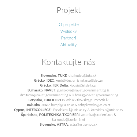
Projekt
O projekte
Výsledky
Partneri
Aktuality
Kontaktujte nás
Slovensko, TUKE
: oto.hudec@tuke.sk
Grécko, IDEC
: xenia@idec.gr & natassa@idec.gr
Grécko, IIEK Delta
: kiousis@iekdelta.gr
Bulharsko, NAVET
: p.nikolova@navet.government.bg &
i.dimitrova@navet.government.bg & k.brozig@navet.government.bg
Lotyšsko, EUROFORTIS
: adela.vitkovska@eurofortis.lv
Rakúsko, 3SRL
: humpl@3s.co.at & fabrykowska@3s.co.at
Cyprus, INTERCOLLEGE
: Papaloizou.l@unic.ac.cy & iacovides.a@unic.ac.cy
Španielsko, POLITEKNIKA TXORIERRI
: amenica@txorierri.net &
klarrondo@txorierri.net
Slovensko, ASTRA
: astra@astra-ngo.sk