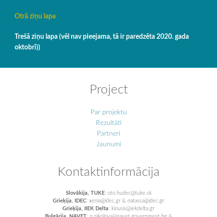
Otrā ziņu lapa
Trešā ziņu lapa (vēl nav pieejama, tā ir paredzēta 2020. gada
oktobrī))
Project
Par projektu
Rezultāti
Partneri
Jaunumi
Kontaktinformācija
Slovākija, TUKE
: oto.hudec@tuke.sk
Grieķija, IDEC
: xenia@idec.gr & natassa@idec.gr
Grieķija, IIEK Delta
: kiousis@iekdelta.gr
Bulgārija, NAVET
: p.nikolova@navet.government.bg &