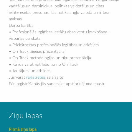
vadītājus un darbiniekus, politikas veidotājus un citas
ieinteresētās personas. Tas notiks angļu valodā un ir bez
maksas.
Darba kārtība
• Profesionālās izglītības iestāžu absolventu izsekošana -
vispārīgs pārskats
• Priekšrocības profesionālās izglītības sniedzējiem
• On Track pieejas prezentācija
• On Track metodoloģijas un rīku prezentācija
• Kā jūs varat gūt labumu no On Track
• Jautājumi un atbildes
Jūs varat
reģistrēties
šajā saitē
Pēc reģistrēšanās jūs saņemsiet apstiprinājuma epastu
Ziņu lapas
Pirmā ziņu lapa