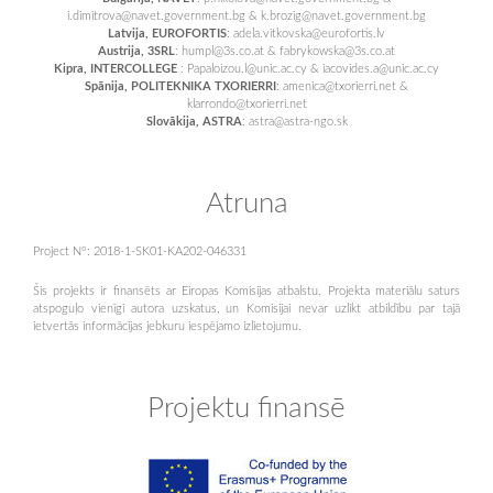
i.dimitrova@navet.government.bg & k.brozig@navet.government.bg
Latvija, EUROFORTIS
: adela.vitkovska@eurofortis.lv
Austrija, 3SRL
: humpl@3s.co.at & fabrykowska@3s.co.at
Kipra, INTERCOLLEGE
: Papaloizou.l@unic.ac.cy & iacovides.a@unic.ac.cy
Spānija, POLITEKNIKA TXORIERRI
: amenica@txorierri.net &
klarrondo@txorierri.net
Slovākija, ASTRA
: astra@astra-ngo.sk
Atruna
Project N°: 2018-1-SK01-KA202-046331
Šis projekts ir finansēts ar Eiropas Komisijas atbalstu. Projekta materiālu saturs
atspoguļo vienīgi autora uzskatus, un Komisijai nevar uzlikt atbildību par tajā
ietvertās informācijas jebkuru iespējamo izlietojumu.
Projektu finansē