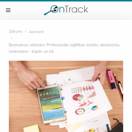
Sākums
Jaunumi
Bezmaksas vebinārs: Profesionālo izglītības iestāžu absolventu
izsekošana - kāpēc un kā