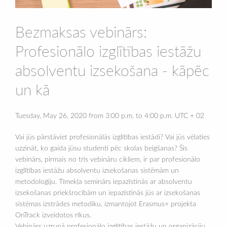
Bezmaksas vebinārs:
Profesionālo izglītības iestāžu
absolventu izsekošana - kāpēc
un kā
Tuesday, May 26, 2020 from 3:00 p.m. to 4:00 p.m. UTC + 02
Vai jūs pārstāviet profesionālās izglītības iestādi? Vai jūs vēlaties
uzzināt, ko gaida jūsu studenti pēc skolas beigšanas? Šis
vebinārs, pirmais no trīs vebināru cikliem, ir par profesionālo
izglītības iestāžu absolventu izsekošanas sistēmām un
metodoloģiju. Tīmekļa seminārs iepazīstinās ar absolventu
izsekošanas priekšrocībām un iepazīstinās jūs ar izsekošanas
sistēmas izstrādes metodiku, izmantojot Erasmus+ projekta
OnTrack izveidotos rīkus.
Vebinārs uzrunā profesionālo izglītības iestāžu un organizāciju